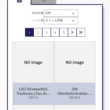
表示件数
ソート順
1
2
3
4
5
1263 Bromaethyl-
200
Narkosen (Aus dem
Oberkieferfrakturen
zahnärtzlichen Istitut
SB/5/#
im Sinne der Le
SB/26/#
der Universtät und
Fort'schen Lininen
dem Conventhospital