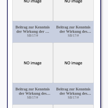
Beitrag zur Kenntnis
Beitrag zur Kenntnis
der Wirkung der α-
der Wirkung des
Cyan α-Milchsäure
SB/17/#
Acetylchloralcyanhydrin
SB/17/#
Beitrag zur Kenntnis
Beitrag zur Kenntnis
der Wirkung des
der Wirkung des
Aethylisocyanid
SB/17/#
Arecolin
SB/17/#