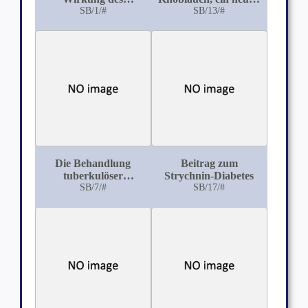
Antipyrins
SB/1/#
angeblich
SB/13/#
antituberkulöses
Specifikum
Die Behandlung
Beitrag zum
tuberkulöser
Strychnin-Diabetes
Affektionen mit Peru-
SB/7/#
SB/17/#
Balsam