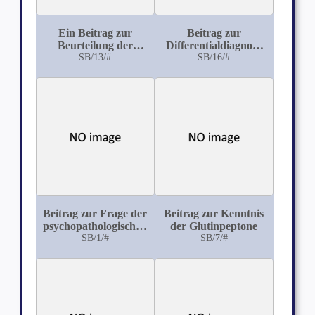
Ein Beitrag zur
Beitrag zur
Beurteilung der
Differentialdiagnose
Hypnotischen
SB/13/#
der Herkunft von
SB/16/#
Wirkung des Hedonal
Knochen in
forensischer
Beziehung unter
spezieller
Berücksichtigung der
histologischen
Verhältnisse
Beitrag zur Frage der
Beitrag zur Kenntnis
psychopathologischen
der Glutinpeptone
Heredität
SB/1/#
SB/7/#