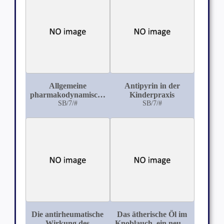
der Barmherzigen
Brüder zu Breslau)
Allgemeine
Antipyrin in der
pharmakodynamische
Kinderpraxis
Wirkungen von
SB/7/#
SB/7/#
Toxinen und
Fermenten
Die antirheumatische
Das ätherische Öl im
Wirkung des
Knoblauch, ein neues,