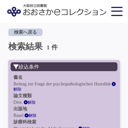
検索へ戻る
検索結果
1 件
絞込条件
書名
Beitrag zur Frage der psychopathologischen Heredität
解除
論文種類
Diss.
解除
出版地
Basel
解除
診療科検索