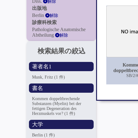
Diss.
解除
出版地
Berlin
解除
診療科検索
Pathologische Anatomische
Abtheilung
解除
検索結果の絞込
Komm
著者名1
doppeltbre
Substanzen (
SB/2/
Munk, Fritz
(1 件)
bei der fe
Degenerati
書名
Herzmuskel
Kommen doppeltbrechende
Substanzen (Myelin) bei der
fettigen Degeneration des
Herzmuskels vor?
(1 件)
大学
Berlin
(1 件)