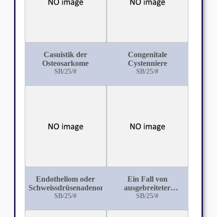
Casuistik der
Congenitale
Osteosarkome
Cystenniere
SB/25/#
SB/25/#
Endotheliom oder
Ein Fall von
Schweissdrüsenadenom?
ausgebreiteter
SB/25/#
Ablösung der Pleura
SB/25/#
pulmonalis von der
Lungenoberfläche