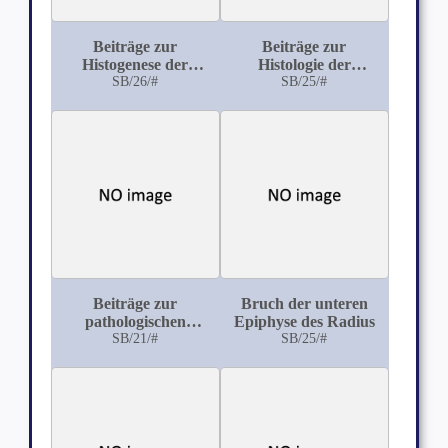
Beiträge zur
Beiträge zur
Histogenese der
Histologie der
Lungeninduration
SB/26/#
arteriosclerotischen
SB/25/#
Niere
Beiträge zur
Bruch der unteren
pathologischen
Epiphyse des Radius
Anatomie der
SB/21/#
SB/25/#
chronischen
Appendicitis