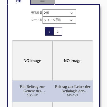
表示件数
ソート順
1
2
Ein Beitrag zur
Beitrag zur Lehre der
Genese des
Aetiologie der
Lebercavernoms
SB/25/#
angeborenen
SB/25/#
Bildungshemmungen