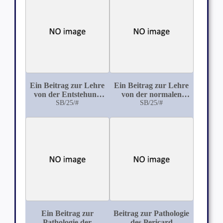
Ein Beitrag zur Lehre
Ein Beitrag zur Lehre
von der Entstehung
von der normalen
der Herzschwielen
SB/25/#
Resorption und dem
SB/25/#
und der chronisch-
interstitiellen
partiellen
Wachsthume des
Herzaneurysmen
Knochengewebes
Ein Beitrag zur
Beitrag zur Pathologie
Pathologie der
des Pericard