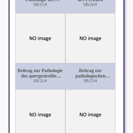
Schnürleber
SB/25/#
SB/26/#
Beitrag zur Pathologie
Beitrag zur
des quergestreiften
pathologischen
Muskels
SB/21/#
Anatomie des
SB/25/#
Milzbrands