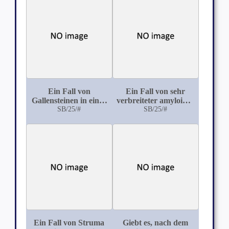
Ein Fall von
Ein Fall von sehr
Gallensteinen in einer
verbreiteter amyloider
Pankreascyste
SB/25/#
Degeneration als
SB/25/#
Beitrag zur Aetiologie
derselben
Ein Fall von Struma
Giebt es, nach dem