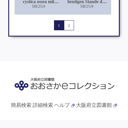
cystica ossea mit
heutigen Stande der
Fistelbildung!
SB/25/#
Litteratur[sic.], eine
SB/25/#
sichere histologische
Diagnose der
progressiven Paralyse
1
2
aus den
Veränderungen der
Grosshirn-Rinde?
簡易検索
詳細検索
ヘルプ
大阪府立図書館