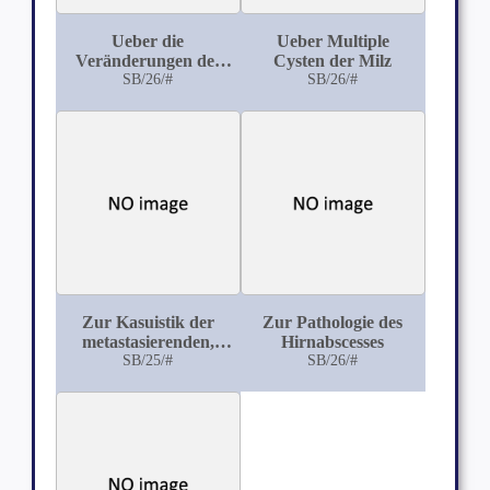
Ueber die
Ueber Multiple
Veränderungen des
Cysten der Milz
Gehrins und
SB/26/#
SB/26/#
Rückenmarks bei
Lyssa
Zur Kasuistik der
Zur Pathologie des
metastasierenden,
Hirnabscesses
anscheinend
SB/25/#
SB/26/#
gutartigen Struma