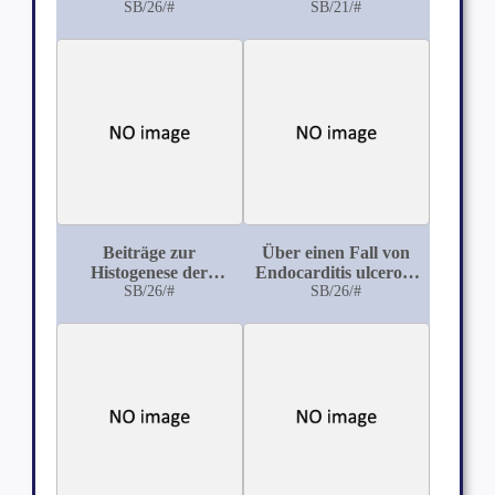
SB/26/#
Muskels
SB/21/#
Beiträge zur
Über einen Fall von
Histogenese der
Endocarditis ulcerosa
Lungeninduration
SB/26/#
Aortae mit
SB/26/#
Perforation der Pars
membranacea septi u.
Bildung eines
Aneurysma valvulare
an der Tricuspidalis