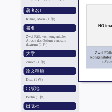
著者名1
Kühne, Marie
(1 件)
書名
Zwei Fälle von kongenitaler
Atresie des Ostium venosum
dextrum
(1 件)
Zwei Fäll
大学
kongenitaler
des Ostium 
SB/26/
Zürich
(1 件)
dextr
論文種類
Diss.
(1 件)
出版地
Berlin
(1 件)
出版社