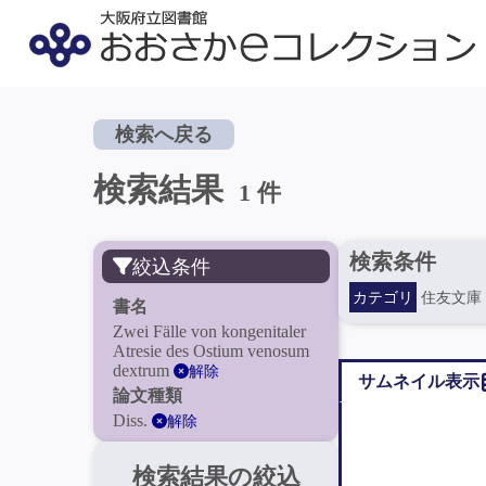
検索へ戻る
検索結果
1 件
検索条件
絞込条件
カテゴリ
住友文庫
書名
Zwei Fälle von kongenitaler
Atresie des Ostium venosum
dextrum
解除
サムネイル表示
論文種類
Diss.
解除
検索結果の絞込