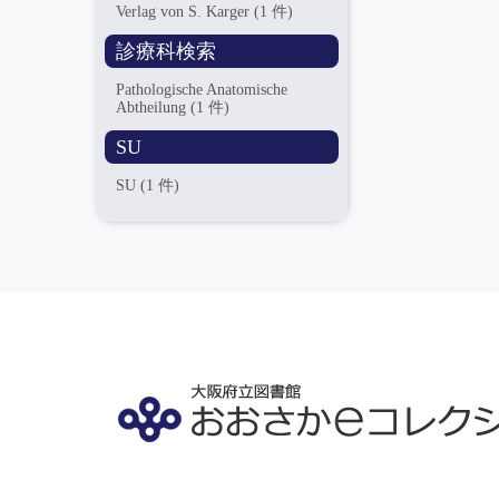
Verlag von S. Karger
(1 件)
診療科検索
Pathologische Anatomische
Abtheilung
(1 件)
SU
SU
(1 件)