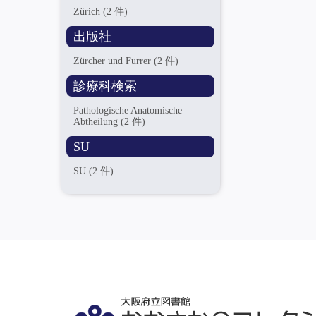
Zürich
(2 件)
出版社
Zürcher und Furrer
(2 件)
診療科検索
Pathologische Anatomische
Abtheilung
(2 件)
SU
SU
(2 件)