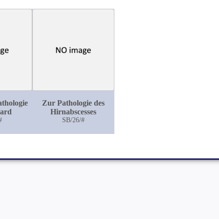
athologie
Zur Pathologie des
card
Hirnabscesses
#
SB/26/#