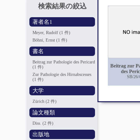
検索結果の絞込
著者名1
Meyer, Rudolf
(1 件)
Böhni, Ernst
(1 件)
書名
Beitrag zur Pathologie des Pericard
Beitrag zur P
(1 件)
des Peri
Zur Pathologie des Hirnabscesses
SB/26/
(1 件)
大学
Zürich
(2 件)
論文種類
Diss.
(2 件)
出版地