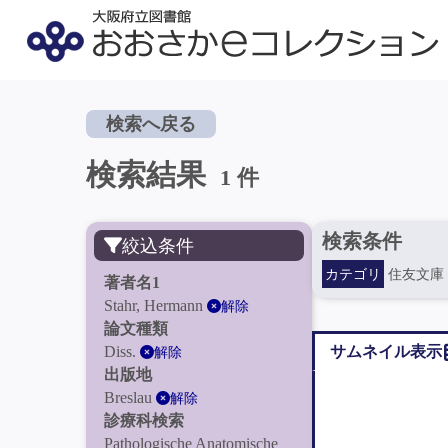
検索へ戻る
検索結果
1 件
検索条件
絞込条件
カテゴリ
住友文庫
著者名1
Stahr, Hermann
解除
論文種類
Diss.
サムネイル表示
解除
出版地
Breslau
解除
診療科検索
Pathologische Anatomische