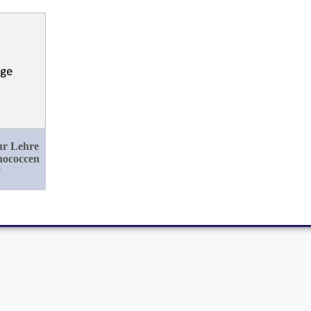
ur Lehre
nococcen
#