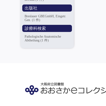
出版社
Breslauer GBEGmbH, Eingetr.
Gen.
(1 件)
診療科検索
Pathologische Anatomische
Abtheilung
(1 件)