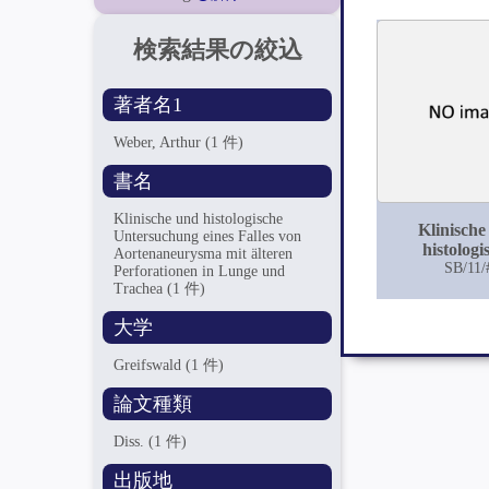
検索結果の絞込
著者名1
Weber, Arthur
(1 件)
書名
Klinische und histologische
Klinische
Untersuchung eines Falles von
histologi
Aortenaneurysma mit älteren
Untersuchun
SB/11/
Perforationen in Lunge und
Falles 
Trachea
(1 件)
Aortenaneur
大学
älteren Perfo
in Lunge und
Greifswald
(1 件)
論文種類
Diss.
(1 件)
出版地