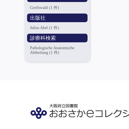
Greifswald
(1 件)
出版社
Julius Abel
(1 件)
診療科検索
Pathologische Anatomische
Abtheilung
(1 件)