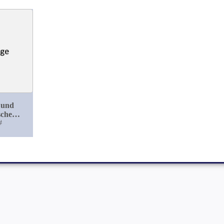
 und
sche
g eines
#
von
ysma mit
rationen
 Trachea