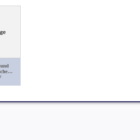
 und
sche
g eines
#
von
ysma mit
rationen
 Trachea