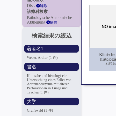
Diss.
解除
診療科検索
Pathologische Anatomische
Abtheilung
解除
検索結果の絞込
著者名1
Klinische
Weber, Arthur
(1 件)
histologi
Untersuchun
SB/11/
書名
Falles 
Aortenaneur
Klinische und histologische
älteren Perfo
Untersuchung eines Falles von
in Lunge und
Aortenaneurysma mit älteren
Perforationen in Lunge und
Trachea
(1 件)
大学
Greifswald
(1 件)