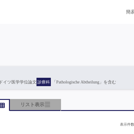
簡
ドイツ医学学位論文
診療科
「Pathologische Abtheilung」を含む
リスト表示
表示件