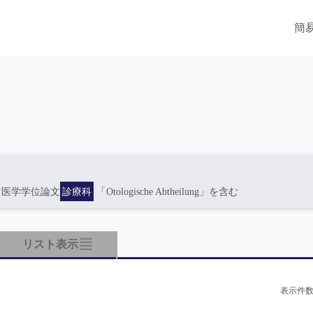
簡
ツ医学学位論文
診療科
「Otologische Abtheilung」を含む
リスト表示
表示件