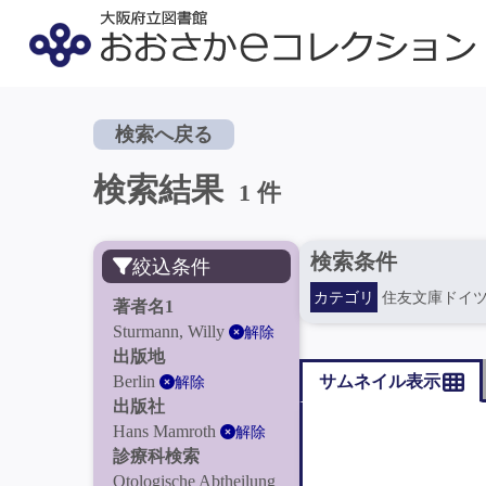
検索へ戻る
検索結果
1 件
検索条件
絞込条件
カテゴリ
住友文庫ドイ
著者名1
Sturmann, Willy
解除
出版地
Berlin
サムネイル表示
解除
出版社
Hans Mamroth
解除
診療科検索
Otologische Abtheilung