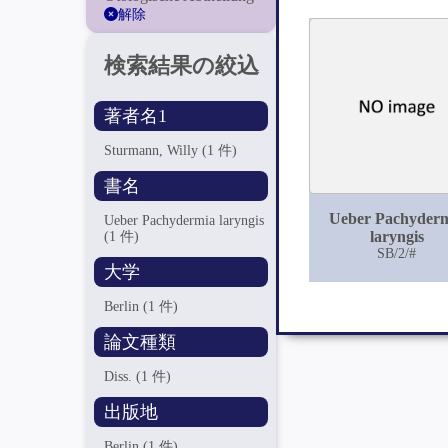
解除
検索結果の絞込
著者名1
Sturmann, Willy
(1 件)
書名
Ueber Pachyder
Ueber Pachydermia laryngis
laryngis
(1 件)
SB/2/#
大学
Berlin
(1 件)
論文種類
Diss.
(1 件)
出版地
Berlin
(1 件)