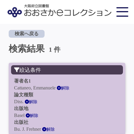
検索へ戻る
検索結果
1 件
絞込条件
著者名1
Cattaneo, Emmanuele
解除
論文種類
Diss.
解除
出版地
Basel
解除
出版社
Bu. J. Frehner
解除