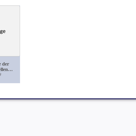
e der
llen
Aus der
#
schen
linik zu
rg