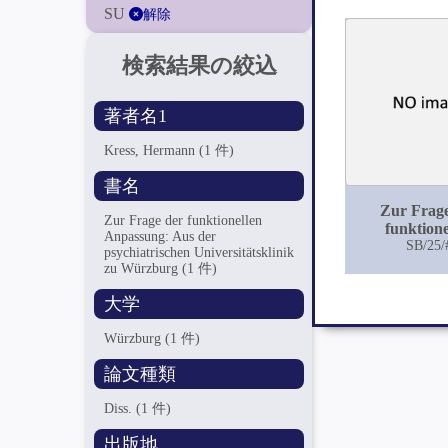
SU
解除
検索結果の絞込
著者名1
Kress, Hermann
(1 件)
書名
Zur Frag
Zur Frage der funktionellen
funktione
Anpassung: Aus der
Anpassung: 
SB/25/
psychiatrischen Universitätsklinik
psychiatri
zu Würzburg
(1 件)
Universitätsk
Würzbu
大学
Würzburg
(1 件)
論文種類
Diss.
(1 件)
出版地