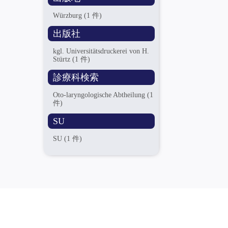
Würzburg
(1 件)
出版社
kgl. Universitätsdruckerei von H.
Stürtz
(1 件)
診療科検索
Oto-laryngologische Abtheilung
(1
件)
SU
SU
(1 件)