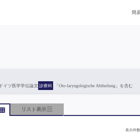
簡
ドイツ医学学位論文
診療科
「Oto-laryngologische Abtheilung」を含む
リスト表示
表示件