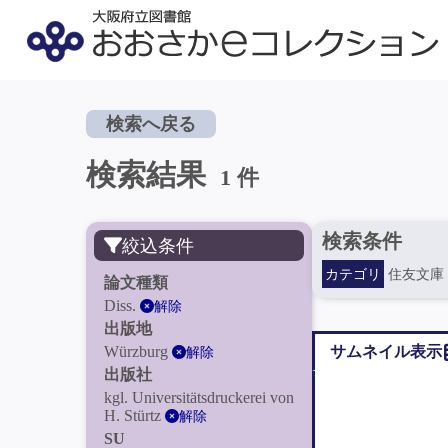
検索へ戻る
検索結果
1 件
検索条件
絞込条件
カテゴリ
住友文庫
論文種類
Diss.
解除
出版地
Würzburg
サムネイル表示
解除
出版社
kgl. Universitätsdruckerei von
H. Stürtz
解除
SU