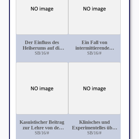
Der Einfluss des
Ein Fall von
Heilserums auf die
intermittierendem
Diphtherie: nach den
SB/16/#
Hinken (Claudication
SB/16/#
Beobachtungen auf
intermittente Charcot)
der medizinischen
Klinik zu Jena
Kasuistischer Beitrag
Klinisches und
zur Lehre von der
Experimentelles über
syphilitischen
SB/16/#
SB/16/#
die
Spinalpraralyse (Erb)
Wismuthbehandlung