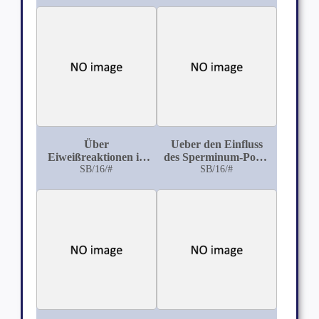
der
Magenkrankheiten
nach Fleiner
Über
Ueber den Einfluss
Eiweißreaktionen in
des Sperminum-Poehl
SB/16/#
der
auf den
SB/16/#
Cerebrospinalflüssigkeit
Stickstoffumsatz bei
Gesunder, Geistes-,
gleichmässig
und Nervenkranker
ernährten Personen