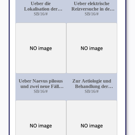
Ueber die
Ueber elektrische
Lokalisation der
Reizversuche in der
Tuberkulose im
SB/16/#
Rumpf- und
SB/16/#
weiblichen
Nackengegend des
Urogenitalapparat
Grosshirns beim
Hunde
Ueber Naevus pilosus
Zur Aetiologie und
und zwei neue Fälle
Behandlung der
von Schwimmhosen-
SB/16/#
progressiven
SB/16/#
Naevus
perniciösen Anaemie