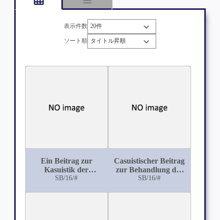
表示件数
ソート順
Ein Beitrag zur
Casuistischer Beitrag
Kasuistik der
zur Behandlung des
Petroleumvergiftung
SB/16/#
"Tetanus''
SB/16/#