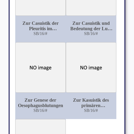
Zur Casuistik der
Zur Casuistik und
Pleuritis im
Bedeutung der Lues
Greisenalter
SB/16/#
hereditaria tarda
SB/16/#
Zur Genese der
Zur Kasuistik des
Oesophagusblutungen
primären
SB/16/#
Lungenkrebses
SB/16/#