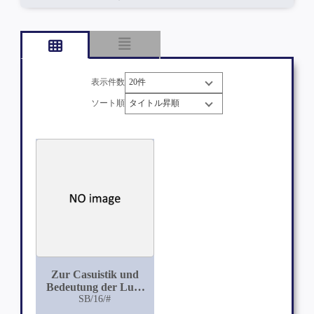
表示件数
ソート順
Zur Casuistik und
Bedeutung der Lues
hereditaria tarda
SB/16/#