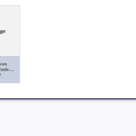
 von
rendem
dication
#
 Charcot)