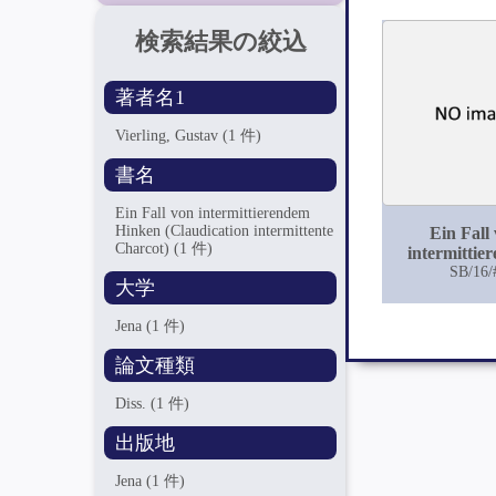
検索結果の絞込
著者名1
Vierling, Gustav
(1 件)
書名
Ein Fall von intermittierendem
Hinken (Claudication intermittente
Ein Fall
Charcot)
(1 件)
intermittie
Hinken (Clau
SB/16/
大学
intermittente
Jena
(1 件)
論文種類
Diss.
(1 件)
出版地
Jena
(1 件)