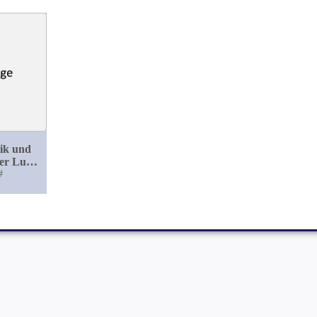
ik und
er Lues
 tarda
#