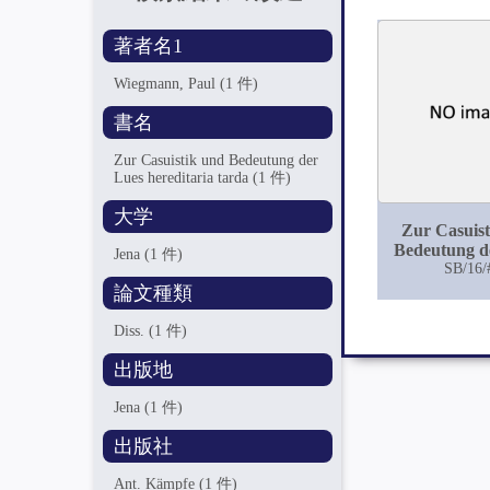
著者名1
Wiegmann, Paul
(1 件)
書名
Zur Casuistik und Bedeutung der
Lues hereditaria tarda
(1 件)
大学
Zur Casuist
Bedeutung d
Jena
(1 件)
hereditaria
SB/16/
論文種類
Diss.
(1 件)
出版地
Jena
(1 件)
出版社
Ant. Kämpfe
(1 件)