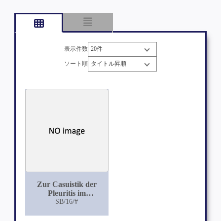
表示件数
ソート順
Zur Casuistik der
Pleuritis im
Greisenalter
SB/16/#