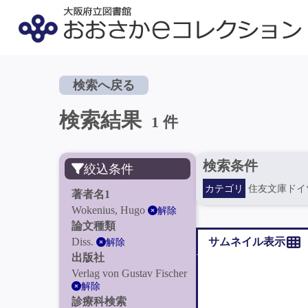
検索へ戻る
検索結果
1 件
検索条件
絞込条件
カテゴリ
住友文庫ドイ
著者名1
Wokenius, Hugo
解除
論文種類
Diss.
サムネイル表示
解除
出版社
Verlag von Gustav Fischer
解除
診療科検索