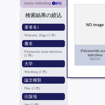
Innere Abtheilung
解除
検索結果の絞込
著者名1
Wokenius, Hugo
(1 件)
書名
Polyneuritis ac
Polyneuritis acuta infectiosa
infectiosa
(1 件)
SB/25/#
大学
Würzburg
(1 件)
論文種類
Diss.
(1 件)
出版地
Jena
(1 件)