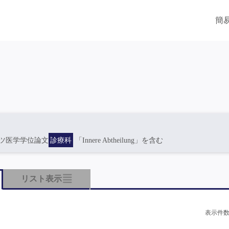
簡
ツ医学学位論文
診療科
「Innere Abtheilung」を含む
リスト表示
表示件