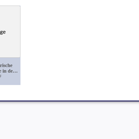
rische
 in der
und
#
nd des
 beim
e