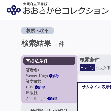
検索へ戻る
検索結果
1 件
検索条件
絞込条件
カテゴリ
住友文庫
著者名1
Werner, Hugo
解除
論文種類
Diss.
サムネイル表示
解除
出版社
Ant. Kämpfe
解除