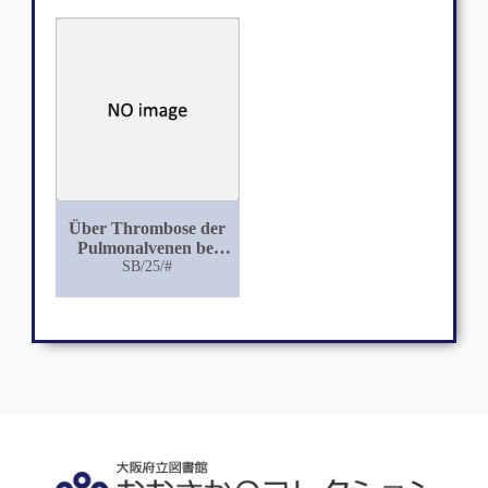
Über Thrombose der
Pulmonalvenen bei
Emphysem wobei
SB/25/#
durch zeitweise
Ablösungen
Gehirnerweichung
und zuletzt tötliche
Verstopfung der
Arteria basilaris
erfolgte