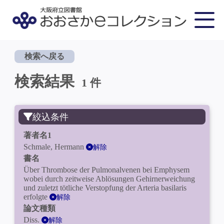
検索へ戻る
検索結果
1 件
絞込条件
著者名1
Schmale, Hermann
解除
書名
Über Thrombose der Pulmonalvenen bei Emphysem
wobei durch zeitweise Ablösungen Gehirnerweichung
und zuletzt tötliche Verstopfung der Arteria basilaris
erfolgte
解除
論文種類
Diss.
解除