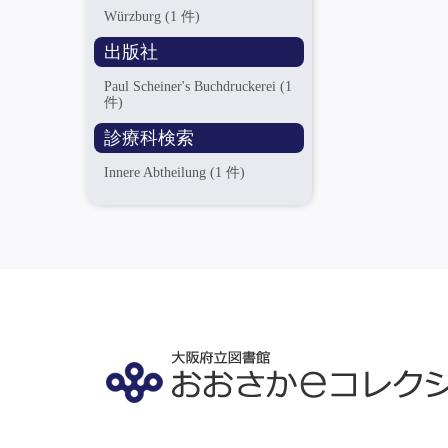
Würzburg
(1 件)
出版社
Paul Scheiner's Buchdruckerei
(1
件)
診療科検索
Innere Abtheilung
(1 件)