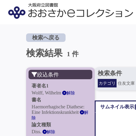
検索へ戻る
検索結果
1 件
検索条件
絞込条件
カテゴリ
住友文庫
著者名1
Wolff, Wilhelm
解除
書名
Haemorrhagische Diathese:
サムネイル表示
Eine Infektionskrankheit
解
除
論文種類
Diss.
解除