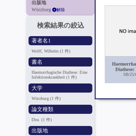
出版地
Würzburg
解除
検索結果の絞込
著者名1
Wolff, Wilhelm
(1 件)
書名
Haemorrha
Diathese:
Haemorrhagische Diathese: Eine
Infektionskr
SB/25/
Infektionskrankheit
(1 件)
大学
Würzburg
(1 件)
論文種類
Diss.
(1 件)
出版地