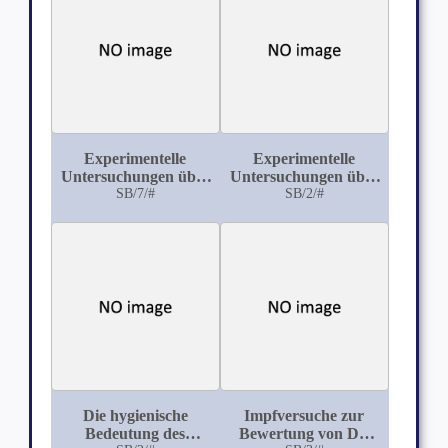
aus
Organismus
Experimentelle
Experimentelle
Untersuchungen über
Untersuchungen über
Kohlenstaub-
SB/7/#
kulturelle und
SB/2/#
Inhalation
pathogene
Eigenschaften
verschiedener
Streptokokken und
deren Verhalten zu
chemischen
Präparaten
Die hygienische
Impfversuche zur
Bedeutung des
Bewertung von Dr.