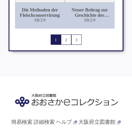
Die Methoden der
Neuer Beitrag zur
Fleischconservirung
Geschichte der
SB/2/#
medizinischen Schule
SB/2/#
von Montpellier
1
2
3
簡易検索
詳細検索
ヘルプ
大阪府立図書館