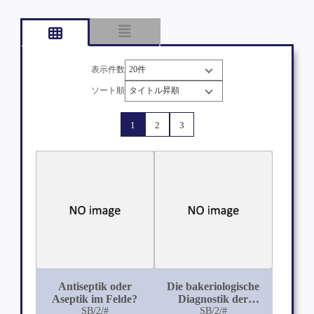
表示件数
ソート順
1
2
3
Antiseptik oder
Die bakeriologische
Aseptik im Felde?
Diagnostik der
SB/2/#
infektiösen Colitiden
SB/2/#