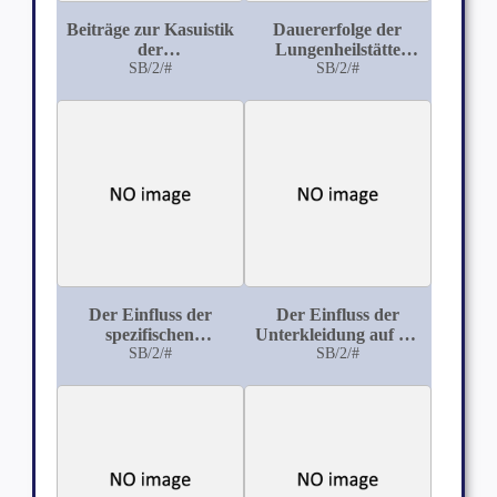
Beiträge zur Kasuistik
Dauererfolge der
der
Lungenheilstätte
Streptokokkeninfektion
SB/2/#
Kottbus bei Kolkwitz
SB/2/#
der
Landesversicherungsanstalt
Brandenburg
Der Einfluss der
Der Einfluss der
spezifischen
Unterkleidung auf die
Behandlung auf die
SB/2/#
Wärmeregulation,
SB/2/#
Wassermann'sche
speziell bei
Reaktion
körperlicher Tätigkeit