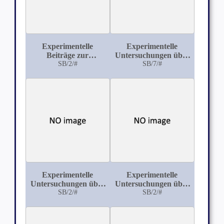
Experimentelle
Experimentelle
Beiträge zur
Untersuchungen über
Milzbrandimpfung
SB/2/#
den Nachweis der
SB/7/#
Typhusbacillen
Experimentelle
Experimentelle
Untersuchungen über
Untersuchungen über
die Wirkung der
SB/2/#
die Wirkung todter
SB/2/#
Tetanusbazillen und
Tuberkel-Bacillen und
ihrer Gifte vom
des Tuberkulins auf
Magendarmtraktus
den thierischen