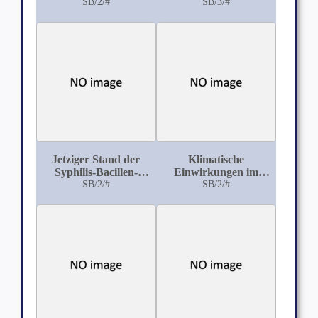
Trinkwassers
SB/2/#
Schreibers
SB/3/#
Druselymphe
Jetziger Stand der
Klimatische
Syphilis-Bacillen-
Einwirkungen im
Frage
SB/2/#
Lichte der Statistik
SB/2/#