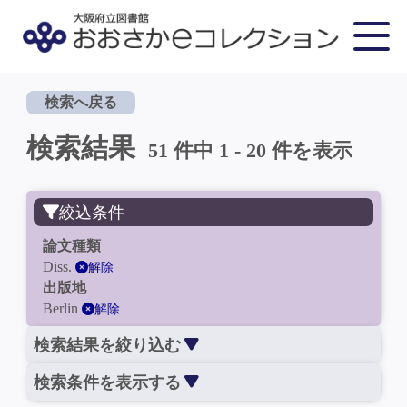
検索へ戻る
検索結果
51 件中 1 - 20 件を表示
絞込条件
論文種類
Diss.
解除
出版地
Berlin
解除
検索結果を絞り込む
検索条件を表示する