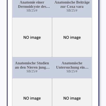
Anatomie einer
Anatomische Beiträge
Dermoidcyste des
zur Coxa vara
Eierstocks
SB/25/#
SB/25/#
Anatomische Studien
Anatomische
an den Nieren junger
Untersuchung eines
und alter Katzen
SB/25/#
Falls von schwerer
SB/25/#
Epilepsie