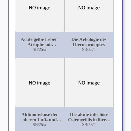
Acute gelbe Leber-
Die Aetiologie des
Atrophe mit
Uterusprolapses
günstigem Ausgang
SB/25/#
SB/25/#
Aktinomykose der
Die akute infectiöse
oberen Luft- und
Ostemyelitis in ihrem
Speisewege, mit
SB/25/#
Verhältnis zur
SB/25/#
besonderer
Tuberkulose