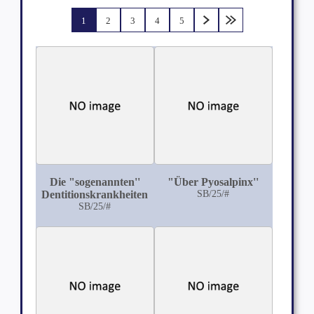
1
2
3
4
5
Die "sogenannten''
"Über Pyosalpinx''
Dentitionskrankheiten
SB/25/#
SB/25/#