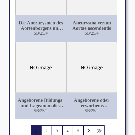
Die Anerurysmen des
Aneurysma verum
Aortenborgens und
Aortae ascendentis
ihre Folgen nebst
SB/25/#
SB/25/#
Anführung eines
eigenen Falles mit
Perforation in den
Oesophagus
Angeborene Bildungs-
Angeborene oder
und Lageanomalien
erworbene
der Nieren, unter
SB/25/#
Pulmonalstenose?
SB/25/#
Anführung dreier
eigener Fälle
1
2
3
4
5