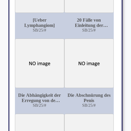
[Ueber
20 Fälle von
Lymphangiom]
Einleitung der
SB/25/#
künstlichen
SB/25/#
Frühgeburt aus der
Würzburger
Universitäts-
Frauenklinik
Die Abhängigkeit der
Die Abschnürung des
Erregung von der
Penis
Länge der elektrisch
SB/25/#
SB/25/#
durchströmten
Nervenstrecke