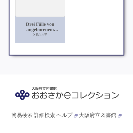
Drei Fälle von
angeborenem
einseitigen
SB/25/#
Nierenmangel
簡易検索
詳細検索
ヘルプ
大阪府立図書館