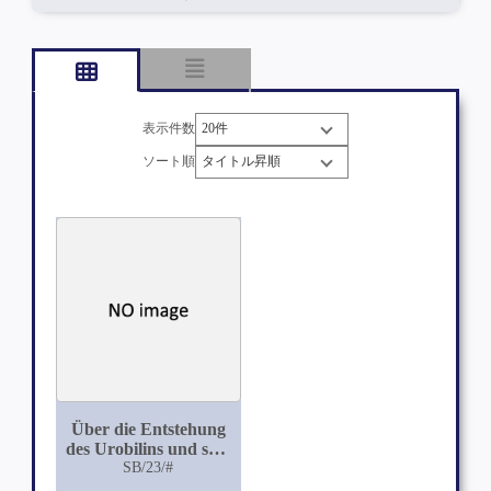
表示件数
ソート順
Über die Entstehung
des Urobilins und sein
Vorkommen im Harn
SB/23/#
und in der Milch des