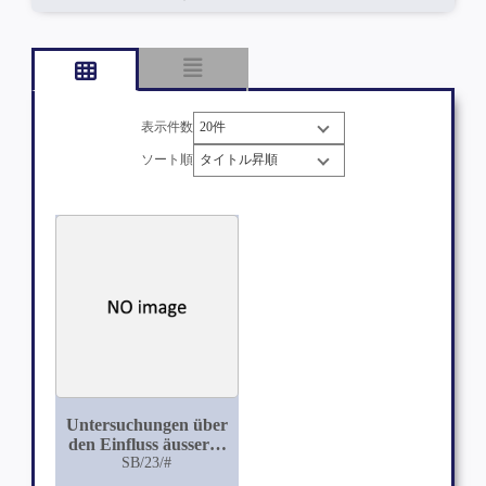
表示件数
ソート順
Untersuchungen über
den Einfluss äusserer
und innerer
SB/23/#
Krankheiten auf den