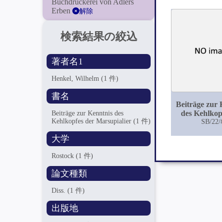
Buchdruckerei von Adlers
Erben
解除
検索結果の絞込
著者名1
Henkel, Wilhelm
(1 件)
書名
Beiträge zur 
des Kehlkop
Beiträge zur Kenntnis des
Kehlkopfes der Marsupialier
(1 件)
Marsupia
SB/22/
大学
Rostock
(1 件)
論文種類
Diss.
(1 件)
出版地