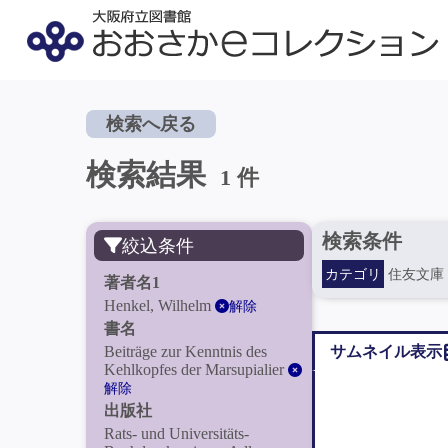
検索へ戻る
検索結果
1 件
検索条件
絞込条件
カテゴリ
住友文庫
著者名1
Henkel, Wilhelm
解除
書名
Beiträge zur Kenntnis des
サムネイル表示
Kehlkopfes der Marsupialier
解除
出版社
Rats- und Universitäts-