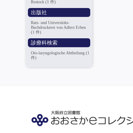
Rostock
(1 件)
出版社
Rats- und Universitäts-
Buchdruckerei von Adlers Erben
(1 件)
診療科検索
Oto-laryngologische Abtheilung
(1
件)