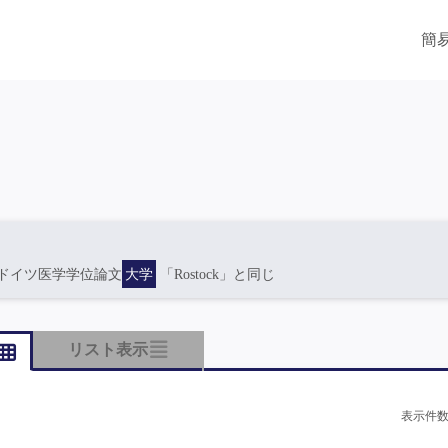
簡
ドイツ医学学位論文
大学
「Rostock」と同じ
リスト表示
表示件