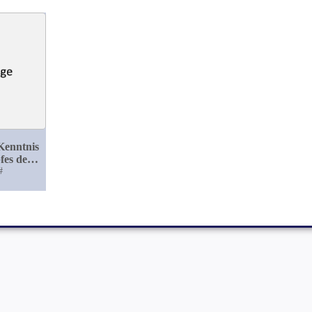
Kenntnis
fes der
lier
#