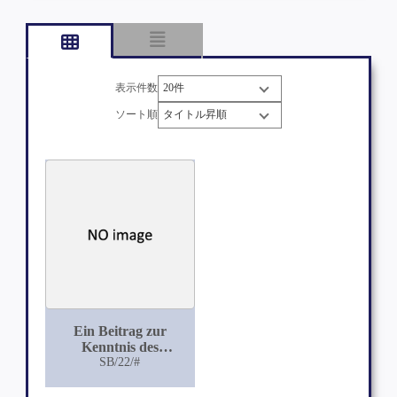
表示件数
ソート順
Ein Beitrag zur
Kenntnis des
Conjunctivaepithels
SB/22/#