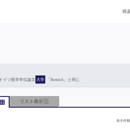
簡
ドイツ医学学位論文
大学
「Rostock」と同じ
リスト表示
表示件