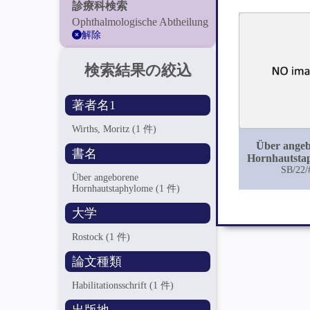
診療科検索
Ophthalmologische Abtheilung
解除
検索結果の絞込
著者名1
Wirths, Moritz
(1 件)
Über ange
書名
Hornhautsta
SB/22/
Über angeborene
Hornhautstaphylome
(1 件)
大学
Rostock
(1 件)
論文種類
Habilitationsschrift
(1 件)