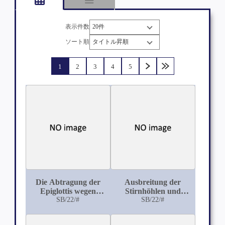
表示件数
ソート順
1
2
3
4
5
Die Abtragung der
Ausbreitung der
Epiglottis wegen
Stirnhöhlen und
Tuberkulose
SB/22/#
Siebbeinzellen über
SB/22/#
die Orbita