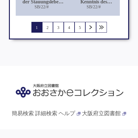
der Stauungsleber
Kenntnis des
insbesondere der
SB/22/#
Conjunctivaepithels
SB/22/#
Ungleichmässigkeit
ihres Baues
1
2
3
4
5
簡易検索
詳細検索
ヘルプ
大阪府立図書館