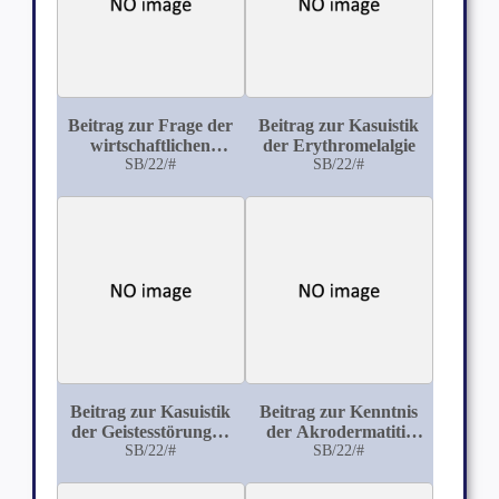
Beitrag zur Frage der
Beitrag zur Kasuistik
wirtschaftlichen
der Erythromelalgie
Folgen nicht im
SB/22/#
SB/22/#
Betriebe entstandener
körperlicher
Schädigungen
Beitrag zur Kasuistik
Beitrag zur Kenntnis
der Geistesstörungen
der Akrodermatitis
im Greisenalter
SB/22/#
chronica atrophicans
SB/22/#
(Herxheimer)