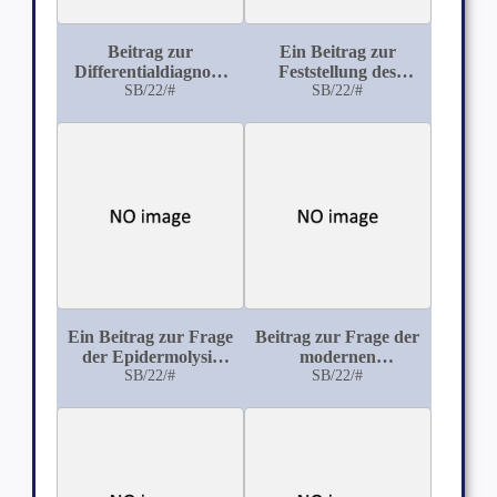
Beitrag zur
Ein Beitrag zur
Differentialdiagnose
Feststellung des
der multiplen Sklerose
SB/22/#
günstigsten
SB/22/#
Zeitpunktes für die
Einleitung der
künstlichen
Frühgeburt
Ein Beitrag zur Frage
Beitrag zur Frage der
der Epidermolysis
modernen
bullosa traumatica
SB/22/#
Varicenoperationen
SB/22/#
(hereditaria et
an den unteren
acquisita)
Extremitäten