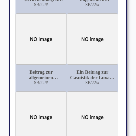
durch die äußere
SB/22/#
Entwicklungstheorie
SB/22/#
Wendung
Beitrag zur
Ein Beitrag zur
allgemeinen
Casuistik der Luxatio
progressiven Paralyse
SB/22/#
femoris centralis
SB/22/#
der Irren im
jugendlichen Alter