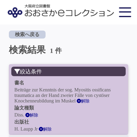
検索へ戻る
検索結果
1 件
絞込条件
書名
Beiträge zur Kenntnis der sog. Myositis ossificans
traumatica an der Hand zweier Fälle von cystöser
Knochenneubildung im Muskel
解除
論文種類
Diss.
解除
出版社
H. Laupp Jr
解除