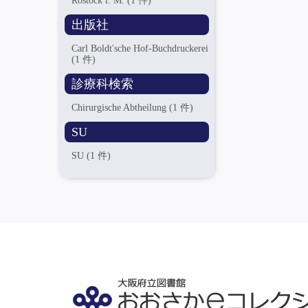
Rostock i. M.
(1 件)
出版社
Carl Boldt'sche Hof-Buchdruckerei
(1 件)
診療科検索
Chirurgische Abtheilung
(1 件)
SU
SU
(1 件)