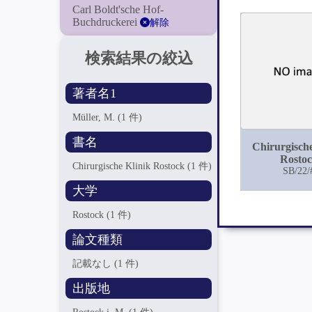
Carl Boldt'sche Hof-
Buchdruckerei
解除
検索結果の絞込
著者名1
Müller, M.
(1 件)
書名
Chirurgische
Rosto
Chirurgische Klinik Rostock
(1 件)
SB/22/
大学
Rostock
(1 件)
論文種類
記載なし
(1 件)
出版地