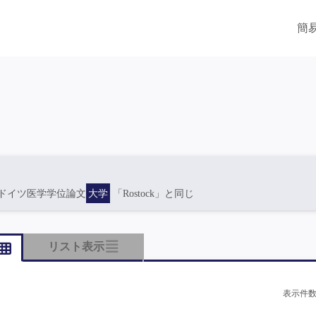
簡
ドイツ医学学位論文
大学
「Rostock」と同じ
リスト表示
表示件