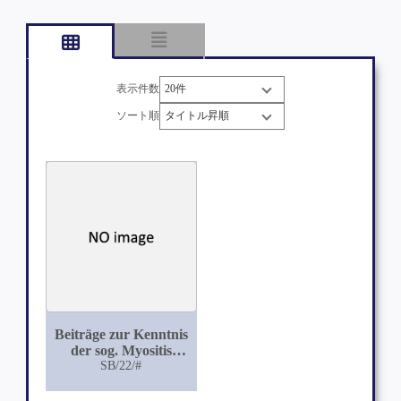
表示件数
ソート順
Beiträge zur Kenntnis
der sog. Myositis
ossificans traumatica
SB/22/#
an der Hand zweier
Fälle von cystöser