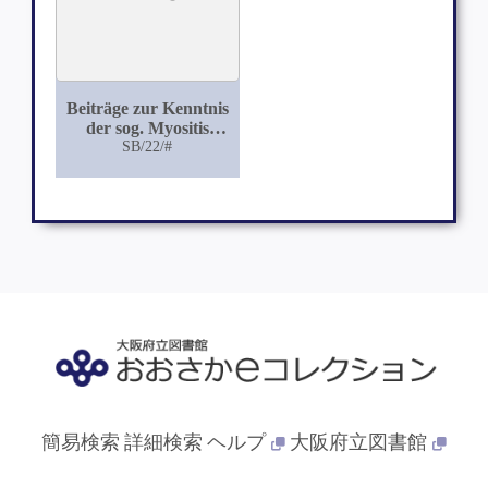
Beiträge zur Kenntnis
der sog. Myositis
ossificans traumatica
SB/22/#
an der Hand zweier
Fälle von cystöser
Knochenneubildung
im Muskel
簡易検索
詳細検索
ヘルプ
大阪府立図書館