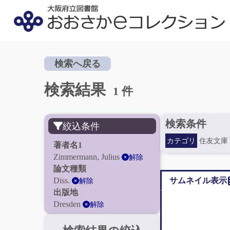
検索へ戻る
検索結果
1 件
検索条件
絞込条件
カテゴリ
住友文庫
著者名1
Zimmermann, Julius
解除
論文種類
Diss.
サムネイル表示
解除
出版地
Dresden
解除