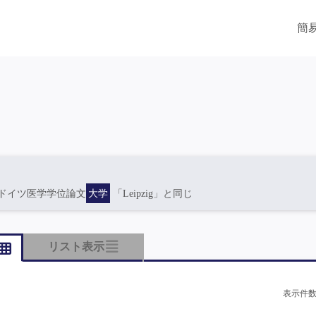
簡
ドイツ医学学位論文
大学
「Leipzig」と同じ
リスト表示
表示件