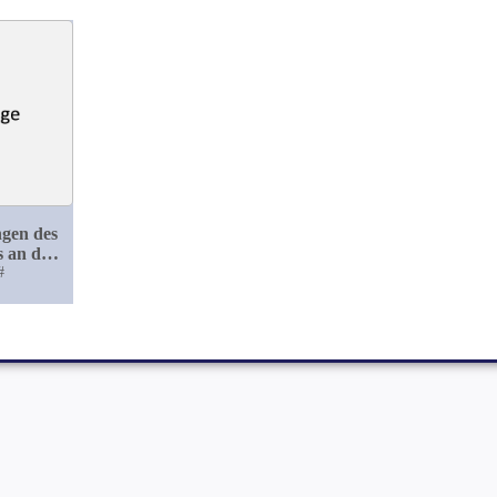
gen des
 an der
d am
#
nde