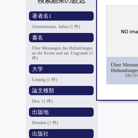
検索結果の絞込
著者名1
Zimmermann, Julius
(1 件)
書名
Über Messungen des Hufumfanges
an der Krone und am Tragrande
(1
件)
Über Messun
大学
Hufumfanges
Krone un
SB/19/
Leipzig
(1 件)
Tragra
論文種類
Diss.
(1 件)
出版地
Dresden
(1 件)
出版社