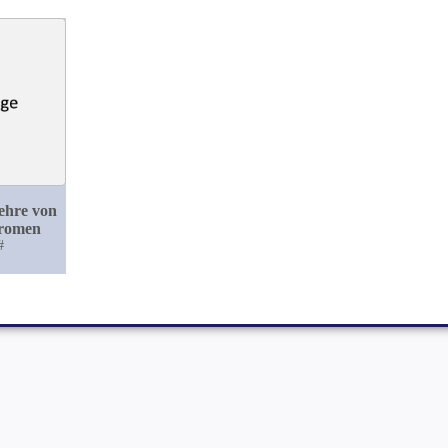
ehre von
dromen
#