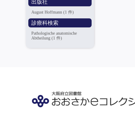
出版社
August Hoffmann
(1 件)
診療科検索
Pathologische anatomische
Abtheilung
(1 件)