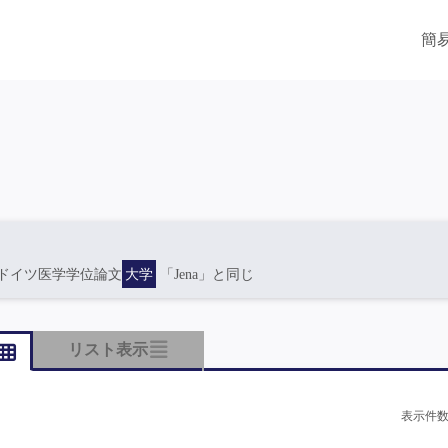
簡
ドイツ医学学位論文
大学
「Jena」と同じ
リスト表示
表示件