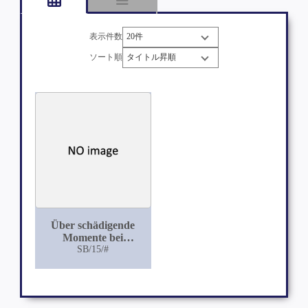
表示件数
ソート順
Über schädigende
Momente bei
Uranoplastik und
SB/15/#
deren Ausschaltung
durch Schroeders
Okklusivprothese