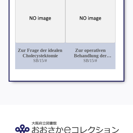
Zur Frage der idealen
Zur operativen
Cholecystektomie
Behandlung der
SB/15/#
Spondylitis
SB/15/#
tuberculosa