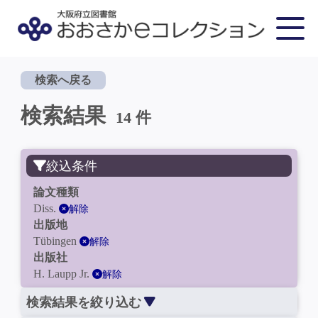
検索へ戻る
検索結果
14 件
絞込条件
論文種類
Diss.
解除
出版地
Tübingen
解除
出版社
H. Laupp Jr.
解除
検索結果を絞り込む