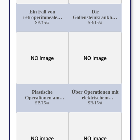
Ein Fall von
Die
retroperitonealem
Gallensteinkrankheit
Ganglioneurom
SB/15/#
in ihrer Beziehung zur
SB/15/#
Schwangerschaft und
zum Wochenbett
Plastische
Über Operationen mit
Operationen am
elektrischem
Nierenbecken und
SB/15/#
Lichtbogen und
SB/15/#
Ureter
Elektrokaustik bei
malignen
Geschwülsten