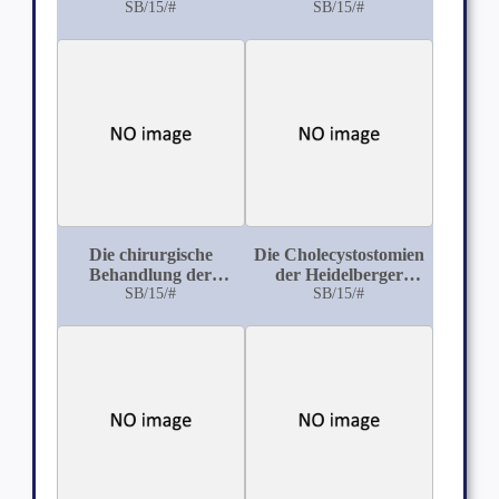
Beziehungen der
SB/15/#
Nekrose der
SB/15/#
akuten
Gallenblase
Miliartuberkulose zur
Operation
tuberkulöser
Lymphomata colli:
Aus der Heidelberger
chirurgischen Klinik
Die chirurgische
Die Cholecystostomien
Behandlung der
der Heidelberger
Blasenektopie
SB/15/#
chirurgischen Klinik
SB/15/#
(1901-1906)