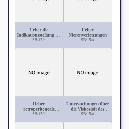
Ueber die
Ueber
Indikationsstellung bei
Nierenverletzungen
traumatischen
SB/15/#
SB/15/#
subkutanen
Bauchverletzungen
Ueber
Untersuchungen über
retroperitoneale
die Viskosität des
Abscesse nach
SB/15/#
Blutes bei Morbus
SB/15/#
Appendicitis
Basedowii