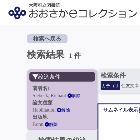
検索へ戻る
検索結果
1 件
検索条件
絞込条件
カテゴリ
住友文庫
著者名1
Siebeck, Richard
解除
論文種類
Habilitation
サムネイル表示
解除
出版地
Bonn
解除