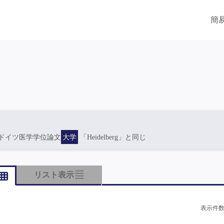
簡
ドイツ医学学位論文
大学
「Heidelberg」と同じ
リスト表示
表示件