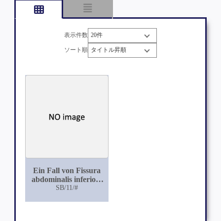
表示件数
ソート順
Ein Fall von Fissura
abdominalis inferior:
Beitrag zur Casuistik
SB/11/#
der Missgeburten