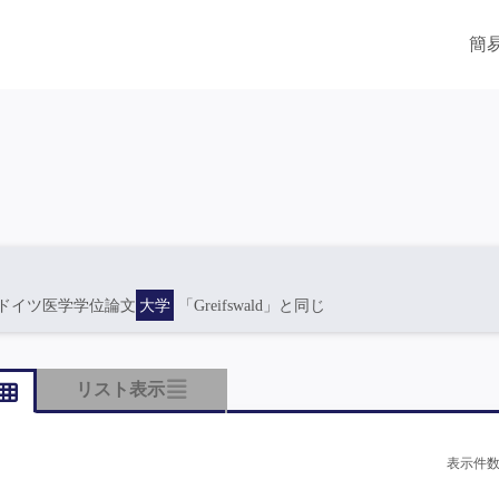
簡
ドイツ医学学位論文
大学
「Greifswald」と同じ
リスト表示
表示件