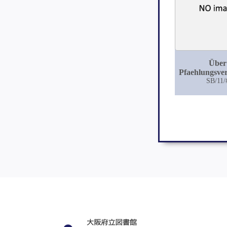
Über
Pfaehlungsve
von der Dam
SB/11/
aus