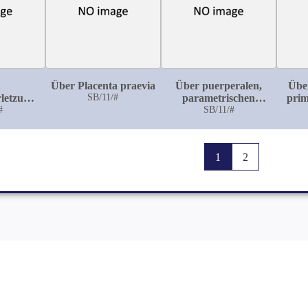
an 168 Patienten
ausgeführten
Operationen
Über Placenta praevia
Über puerperalen,
Über
rletzungen
SB/11/#
parametrischen
pri
mgegend
#
Abscess mit
SB/11/#
b
nachfolgender
Pyclonephritis im
Anschluss an einen
1
2
beobachteten Fall