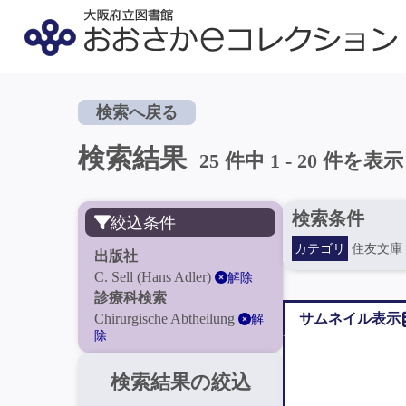
検索へ戻る
検索結果
25 件中 1 - 20 件を表示
検索条件
絞込条件
カテゴリ
住友文庫
出版社
C. Sell (Hans Adler)
解除
診療科検索
Chirurgische Abtheilung
サムネイル表示
解
除
検索結果の絞込