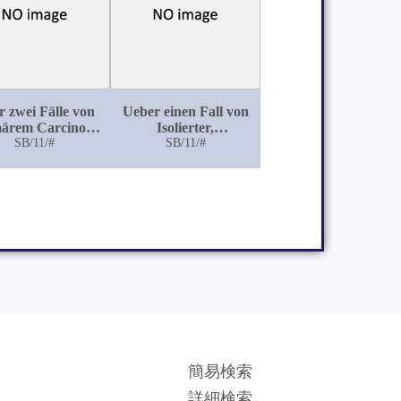
 zwei Fälle von
Ueber einen Fall von
märem Carcinom
Isolierter,
eider Ovarien
SB/11/#
symmetrischer
SB/11/#
Tuberkulose der
Parotis
簡易検索
詳細検索