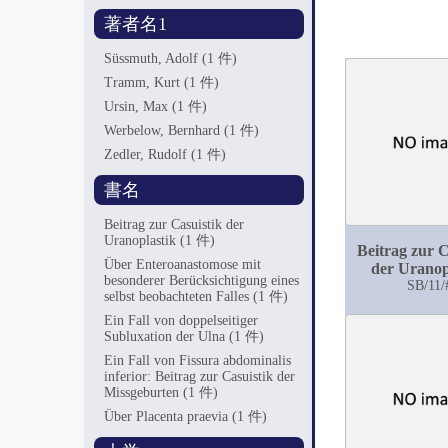
著者名1
Süssmuth, Adolf
(1 件)
Tramm, Kurt
(1 件)
Ursin, Max
(1 件)
Werbelow, Bernhard
(1 件)
Zedler, Rudolf
(1 件)
書名
Beitrag zur Casuistik der
Uranoplastik
(1 件)
Beitrag zur C
Über Enteroanastomose mit
der Uranop
besonderer Berücksichtigung eines
SB/11/
selbst beobachteten Falles
(1 件)
Ein Fall von doppelseitiger
Subluxation der Ulna
(1 件)
Ein Fall von Fissura abdominalis
inferior: Beitrag zur Casuistik der
Missgeburten
(1 件)
Über Placenta praevia
(1 件)