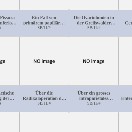
 Fissura
Ein Fall von
Die Ovariotomien in
nferior:
primärem papillären
der Greifswalder
Cer
asuistik
#
Endotheliom der
SB/11/#
geburtshülflich-
SB/11/#
ins
burten
Pleura
gynäkologischen
eine
Klinik vom Jahre
1890-1897
beoba
F
Mut
ctische
Über die
Über ein grosses
g der
Radikaloperation der
intraparietales
Ente
osition
#
Unterleibsbrüche
SB/11/#
Uterussarkom
SB/11/#
uren
nebst einer Übersicht
Be
der in der
chirurgischen Klinik
beo
zur Greifswald in der
Etatsjahren 1892-96