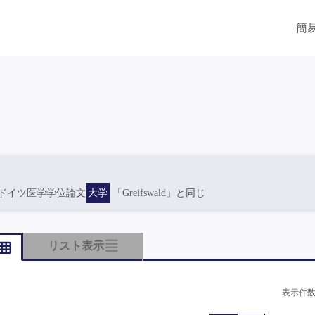
簡
ドイツ医学学位論文
大学
「Greifswald」と同じ
リスト表示
表示件