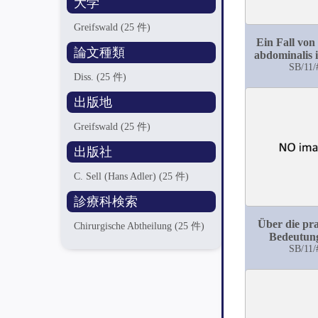
大学
Greifswald
(25 件)
Ein Fall von
論文種類
abdominalis i
Beitrag zur C
SB/11/
Diss.
(25 件)
der Missge
出版地
Greifswald
(25 件)
出版社
C. Sell (Hans Adler)
(25 件)
診療科検索
Über die pra
Chirurgische Abtheilung
(25 件)
Bedeutun
Muskelinterp
SB/11/
bei Fract