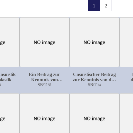
1
2
asuistik
Ein Beitrag zur
Casuistischer Beitrag
lastik
Kenntnis von
zur Kenntnis von den
d
#
Wirbelsäulenverkrümmungen:
SB/11/#
nach Nekrose an der
SB/11/#
Subl
Ein seltener Fall von
Diaphyse
Skoliose
auftretenden
Störungen im
Längenwachstum