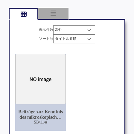
表示件数
ソート順
Beiträge zur Kenntnis
des mikroskopischen
Baues der
SB/11/#
menschlichen Prostata