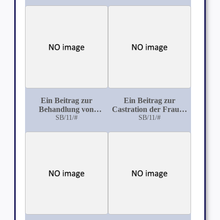
Ein Beitrag zur
Ein Beitrag zur
Behandlung von
Castration der Frauen
Ovarial- und
SB/11/#
bei Uterusfibroiden
SB/11/#
Parovarialcysten von
der Scheide aus
vermittelst incision