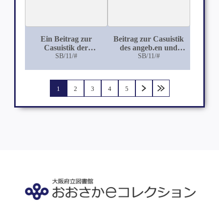
Ein Beitrag zur
Beitrag zur Casuistik
Casuistik der
des angeb.en und
Uterusfibrome mit
SB/11/#
erworbenen
SB/11/#
kurzer Erwähnung
Riesenwuchses mit
der gebräuchlichsten
Berücksichtigung
Behandlungsweisen
eines Falles von
1
2
3
4
5
Riesenwuchs hallucis
sinistri; hallux sinister
enthält ferner als
Abnormitäten eine
überzählige
rudimentäre Phalanx,
eine überzählige
Sehne und einen
überzähligen Nagel;
hallux dexter besitzt
eine mediale
Verdickung mit einem
überzähligen
rudimentären Nagel.
Beide Füsse zeigen