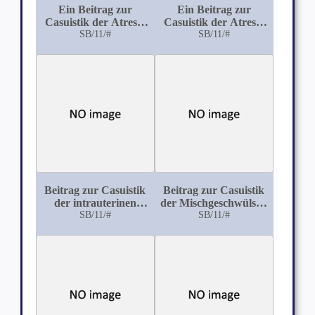
Ein Beitrag zur
Ein Beitrag zur
Casuistik der Atresia
Casuistik der Atresia
ani vaginalis
SB/11/#
vaginae membranacea
SB/11/#
Beitrag zur Casuistik
Beitrag zur Casuistik
der intrauterinen
der Mischgeschwülste:
Tibiafrakturen
SB/11/#
Beschreibung eines
SB/11/#
seltenen Falles von
Chondro-Myxo-
Sarcom des Fusses