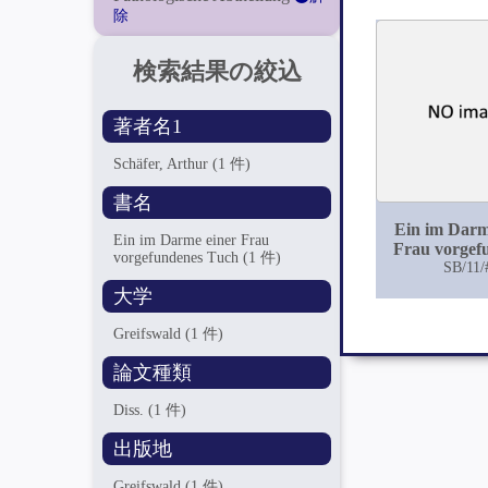
除
検索結果の絞込
著者名1
Schäfer, Arthur
(1 件)
書名
Ein im Darm
Ein im Darme einer Frau
Frau vorgef
vorgefundenes Tuch
(1 件)
SB/11/
Tuch
大学
Greifswald
(1 件)
論文種類
Diss.
(1 件)
出版地
Greifswald
(1 件)