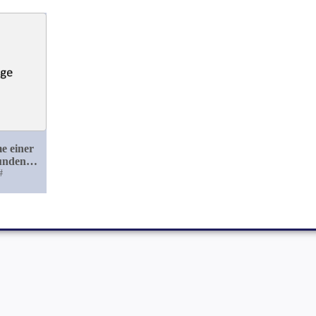
e einer
undenes
#