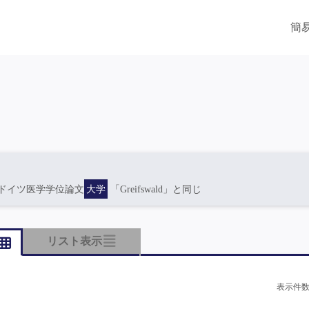
簡
ドイツ医学学位論文
大学
「Greifswald」と同じ
リスト表示
表示件