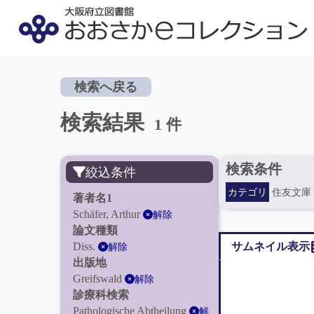
検索へ戻る
検索結果
1 件
検索条件
絞込条件
カテゴリ
住友文庫
著者名1
Schäfer, Arthur
解除
論文種類
Diss.
サムネイル表示
解除
出版地
Greifswald
解除
診療科検索
Pathologische Abtheilung
解