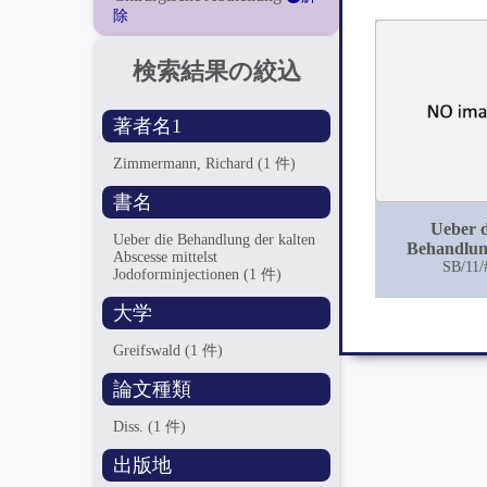
除
検索結果の絞込
著者名1
Zimmermann, Richard
(1 件)
書名
Ueber d
Ueber die Behandlung der kalten
Behandlun
Abscesse mittelst
kalten Abs
SB/11/
Jodoforminjectionen
(1 件)
mittels
Jodoforminje
大学
Greifswald
(1 件)
論文種類
Diss.
(1 件)
出版地