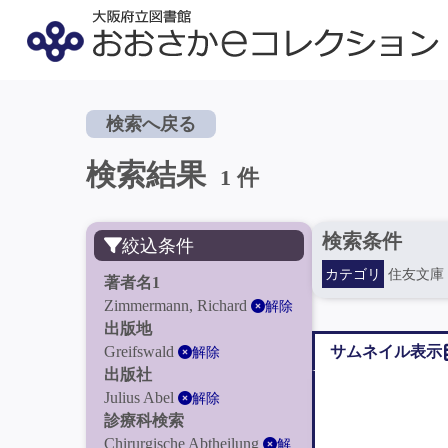
検索へ戻る
検索結果
1 件
検索条件
絞込条件
カテゴリ
住友文庫
著者名1
Zimmermann, Richard
解除
出版地
Greifswald
サムネイル表示
解除
出版社
Julius Abel
解除
診療科検索
Chirurgische Abtheilung
解