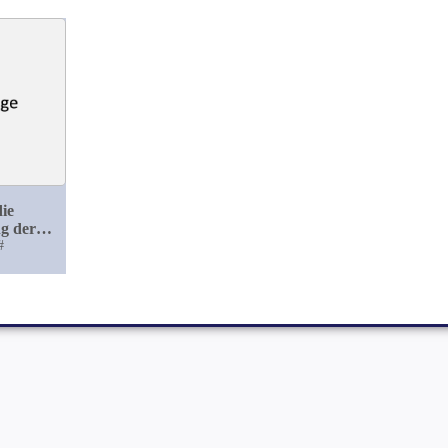
ie
g der
cesse
#
t
ctionen