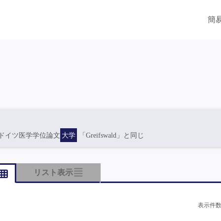
簡
ドイツ医学学位論文
大学
「Greifswald」と同じ
リスト表示
表示件