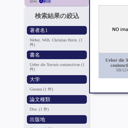
usw.
解除
検索結果の絞込
著者名1
Weber, Wilh. Christian Herm.
(1
件)
書名
Ueber die X
Ueber die Xerosis coniunctivae
(1
coniunct
件)
SB/12/
大学
Giessen
(1 件)
論文種類
Diss.
(1 件)
出版地