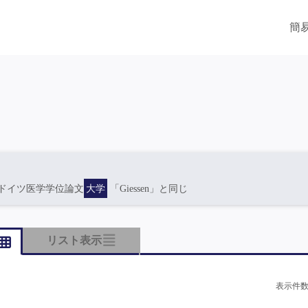
簡
ドイツ医学学位論文
大学
「Giessen」と同じ
リスト表示
表示件