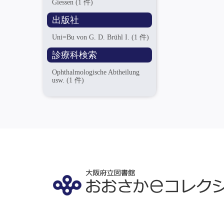
Giessen
(1 件)
出版社
Uni=Bu von G. D. Brühl I.
(1 件)
診療科検索
Ophthalmologische Abtheilung
usw.
(1 件)