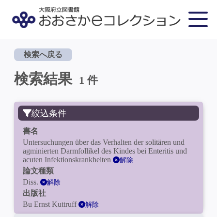
検索へ戻る
検索結果
1 件
絞込条件
書名
Untersuchungen über das Verhalten der solitären und
agminierten Darmfollikel des Kindes bei Enteritis und
acuten Infektionskrankheiten
解除
論文種類
Diss.
解除
出版社
Bu Ernst Kuttruff
解除