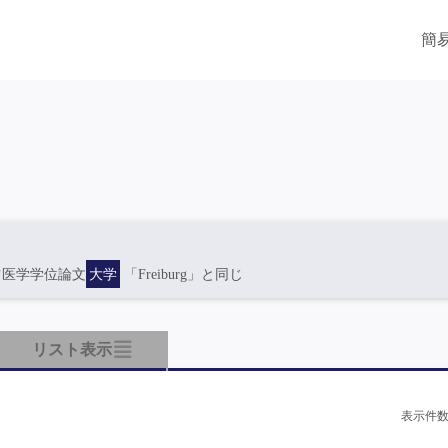
簡
ツ医学学位論文
大学
「Freiburg」と同じ
リスト表示
表示件